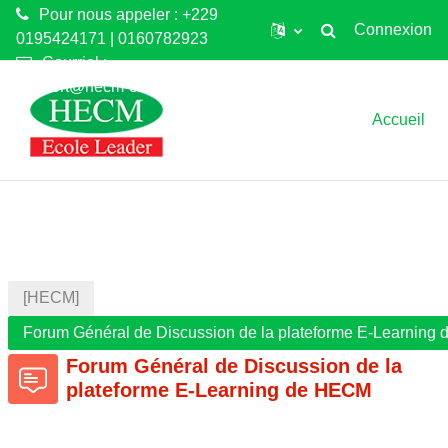
Pour nous appeler : +229
Connexion
0195424171 | 0160782923
Toggle search input
Courriel :
Passer au contenu principal
support@hecm-elearning.net
Accueil
[HECM]
Forum Général de Discussion de la plateforme E-Learnin
Forum Général de Discussion de la
plateforme E-Learning de HECM