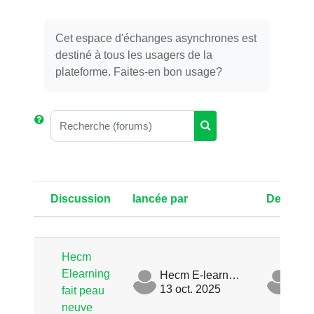
Cet espace d'échanges asynchrones est
destiné à tous les usagers de la
plateforme. Faites-en bon usage?
Recherche (forums)
Recherche (forums)
Discussion
lancée par
Dernier
Statut
Liste des discussions. Affichage d
Hecm
Elearning
Hecm E-learning
13 oct. 2025
13 o
fait peau
neuve