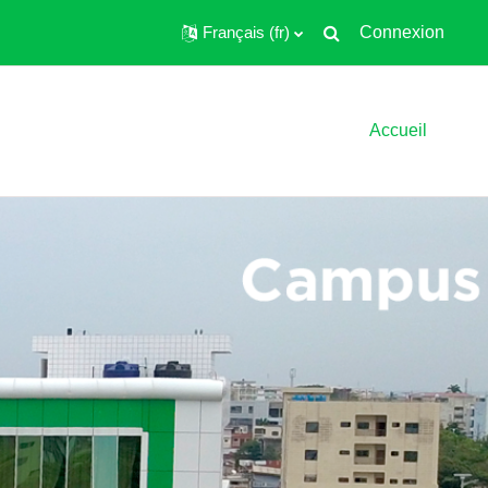
Français ‎(fr)‎
Connexion
Toggle search input
Accueil
ute Ecole de Commerce et de M