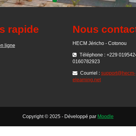
s rapide
Nous contac
HECM Jéricho - Cotonou
en ligne
Téléphone : +229 019542
0160782923
Courriel :
support@hecm-
elearning.net
Copyright © 2025 - Développé par
Moodle