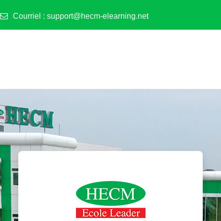
Courriel :
support@hecm-elearning.net
Connexion à Ha