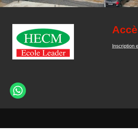
Accè
Inscription 
×