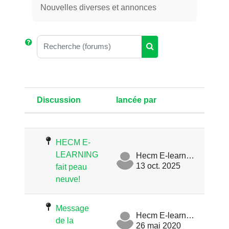
Nouvelles diverses et annonces
Recherche (forums)
Recherche (forums)
Discussion
lancée par
Der
Statut
Liste des discussions. Affichage d
HECM E-
LEARNING
Hecm E-learning
13 oct. 2025
fait peau
neuve!
Message
Hecm E-learning
de la
26 mai 2020