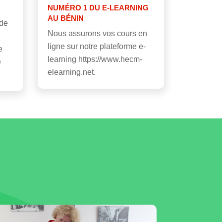
NUMÉRO 1 DU E-LEARNING
AU BÉNIN
 de
Nous assurons vos cours en
ligne sur notre plateforme e-
e
learning https://www.hecm-
e
elearning.net.