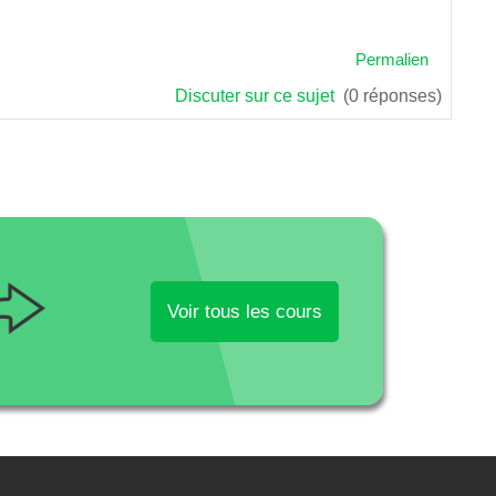
Permalien
Discuter sur ce sujet
(0 réponses)
Voir tous les cours