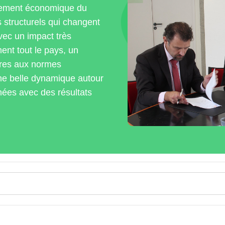
pement économique du
s structurels qui changent
vec un impact très
ent tout le pays, un
oires aux normes
 une belle dynamique autour
nées avec des résultats