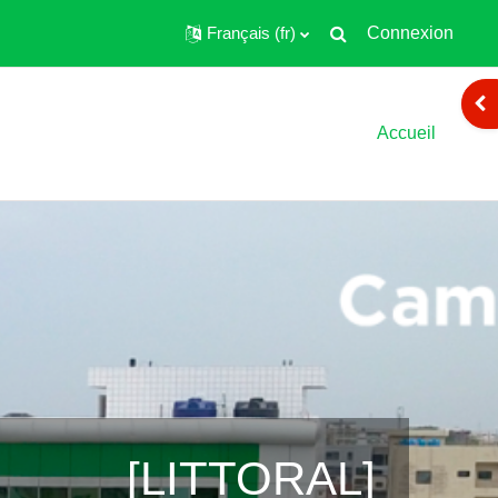
Français ‎(fr)‎
Connexion
Toggle search input
Ope
Accueil
[LITTORAL]