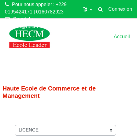
Pour nous appeler : +229
Connexion
0195424171 | 0160782923
Toggle search input
Courriel :
Passer au contenu principal
support@hecm-elearning.net
Accueil
Haute Ecole de Commerce et de
Management
Catégories de cours