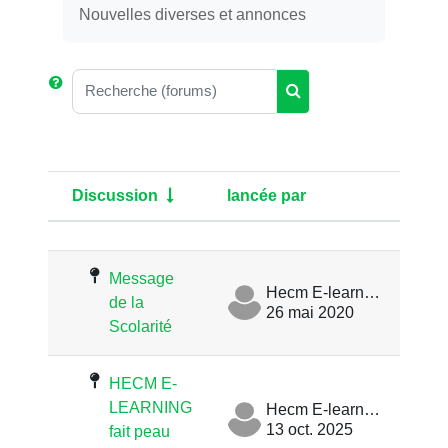
Nouvelles diverses et annonces
Recherche (forums)
Recherche (forums)
Discussion
lancée par
Der
Statut
Liste des discussions. Affichage d
Message
Hecm E-learning
de la
26 mai 2020
Scolarité
HECM E-
LEARNING
Hecm E-learning
13 oct. 2025
fait peau